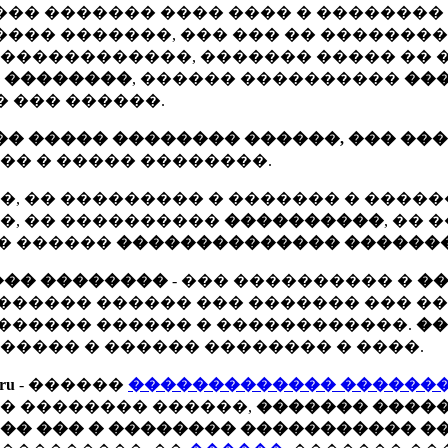
���� ������� ���� ���� � �������
���� �������, ��� ��� �� �������
������������, ������� ����� ��
� ��������
, ������ ����������
���
� ��� ������.
��� ����� �������� ������, ��� ��
�� � ����� ��������.
�, �� ��������� � ������� � ����
�, �� ����������
����������
, ��
� ������
�������������� ������
��� ��������
- ��� ���������� �
�
������ ������ ��� ������� ��� ��
������ ������ � ������������.
��
����� � ������ �������� � ����.
ru
- ������
������������� ������
� �������� ������,
������� ����
�� ��� � �������� ����������� ��