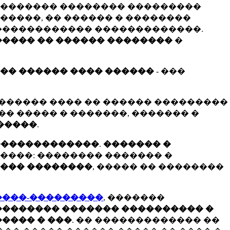
� ������� �������� ���������
������, �� ������ � ��������
 ������������ �������������.
���� �� ������ ��������
�
��� ������ ���� ������
- ���
������� ���� �� ������ ���������
 ��� ����� � �������, ������� �
�����
.
�������������
.
������� �
����: �������� ������� �
��� ��������
, ����� �� ��������
����-���������
, �������
�������� ������� ���������� �
���� � ���
. �� ������������� ��