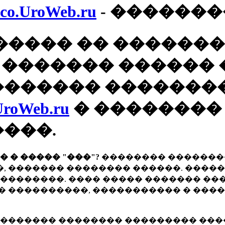
co.UroWeb.ru
- ������
����� �� �������
b.ru, ������� �����
������� �������
UroWeb.ru
� ��������
���.
 � ����� "���"?
�������� �������
 ������� �������� ������. �����
��������. ���� ����� ������� ��
 ����������, ����������� � ���
������� �������� ��������� ����