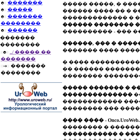
�������
����� �����, � ��
�����
������ ���� �� � �
�������
������������� � �
��������
������ �������� 
������
���������� - ��� �
�������
������, ��� � ���
��������
������� ���� ����
../ ����� ��
�������
� ���� ����������
�������
�� ������ �������
��������
�������� �������
����� ������� � �
��������������
�
������������ ���
�������� ��� ����
���� ���� - Onco.UroWeb.
�������� � ������
����������� � ���