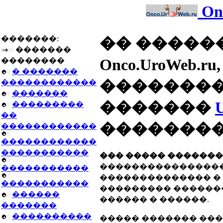
On
�������:
�� �����
�������
Onco.UroWe
��������
� �������
�������
������������
�������
�������
���������
��
��������
������������
������������
�����������
��� ����� ��������
����������������,
�����������
�������������� � 
�����������
��������� �������
������
������ � ������.
�������
����������
����� ������� ���