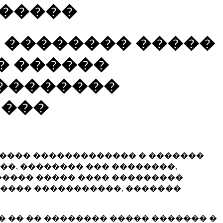
������
 �������� �����
� � ������
��������
 ���
���� ������������� � �������
��, �������� ��� ��������,
����� ����� ���� ���������
����� �����������, �������
 �� �� �������� ����� ������� �